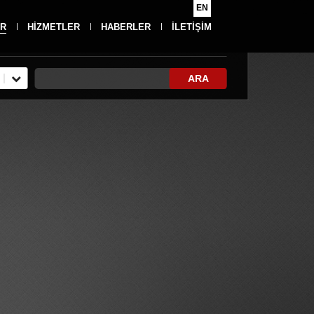
EN
R
HİZMETLER
HABERLER
İLETİŞİM
ARA