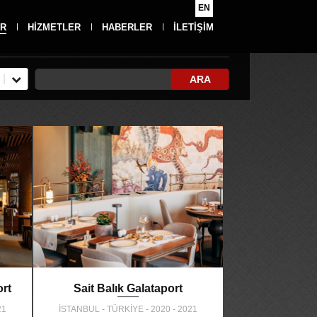
EN
R
HİZMETLER
HABERLER
İLETİŞİM
ARA
rt
Sait Balık Galataport
21
İSTANBUL - TÜRKİYE - 2020 - 2021