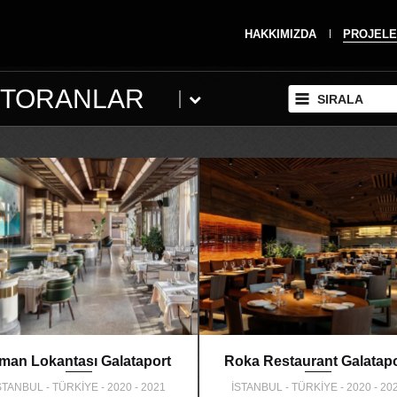
HAKKIMIZDA
PROJELE
STORANLAR
SIRALA
iman Lokantası Galataport
Roka Restaurant Galatapo
STANBUL - TÜRKİYE - 2020 - 2021
İSTANBUL - TÜRKİYE - 2020 - 20