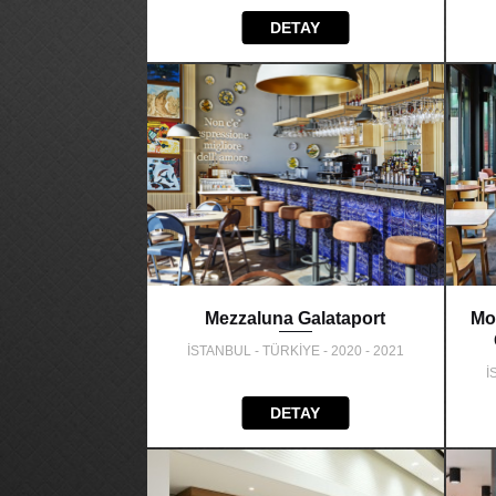
DETAY
Mezzaluna Galataport
Mo
İSTANBUL - TÜRKİYE - 2020 - 2021
İ
DETAY