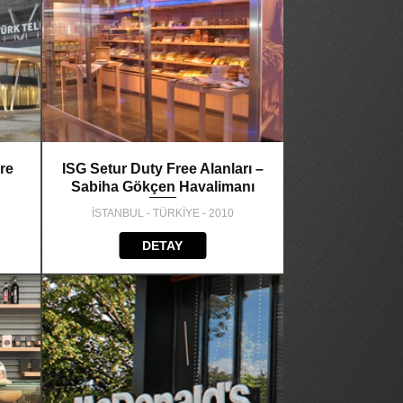
re
ISG Setur Duty Free Alanları –
Sabiha Gökçen Havalimanı
İSTANBUL - TÜRKİYE - 2010
DETAY