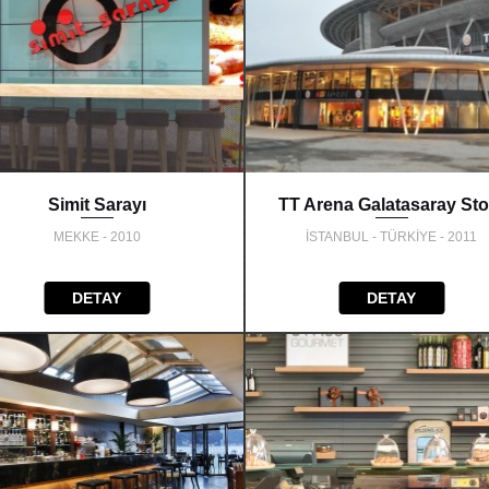
Simit Sarayı
TT Arena Galatasaray Sto
MEKKE - 2010
İSTANBUL - TÜRKİYE - 2011
DETAY
DETAY