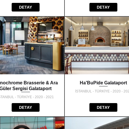
DETAY
DETAY
nochrome Brasserie & Ara
Ha'BuPide Galataport
Güler Sergisi Galataport
İSTANBUL - TÜRKİYE - 2020 - 20
STANBUL - TÜRKİYE - 2020 - 2021
DETAY
DETAY